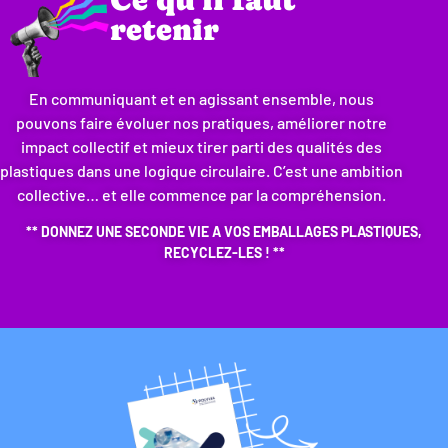
retenir
En communiquant et en agissant ensemble, nous
pouvons faire évoluer nos pratiques, améliorer notre
impact collectif et mieux tirer parti des qualités des
plastiques dans une logique circulaire. C’est une ambition
collective… et elle commence par la compréhension.
** DONNEZ UNE SECONDE VIE A VOS EMBALLAGES PLASTIQUES,
RECYCLEZ-LES ! **